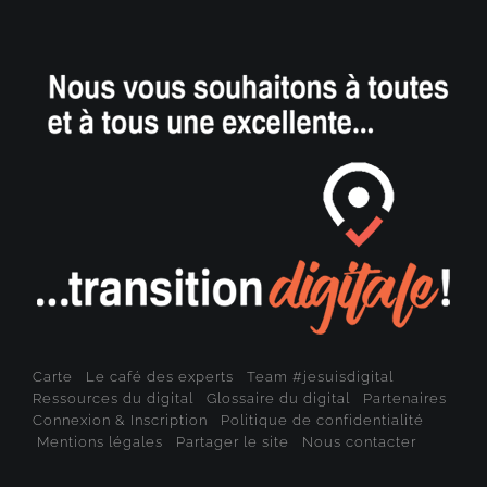
Carte
Le café des experts
Team #jesuisdigital
Ressources du digital
Glossaire du digital
Partenaires
Connexion & Inscription
Politique de confidentialité
Mentions légales
Partager le site
Nous contacter