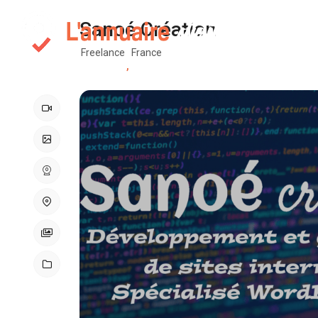
Sanoé Création
Carte
Gl
Partenaires
Freelance
France
,