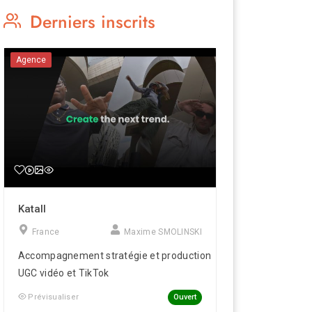
Derniers inscrits
Agence
Katall
France
Maxime SMOLINSKI
Accompagnement stratégie et production
UGC vidéo et TikTok
Ouvert
Prévisualiser