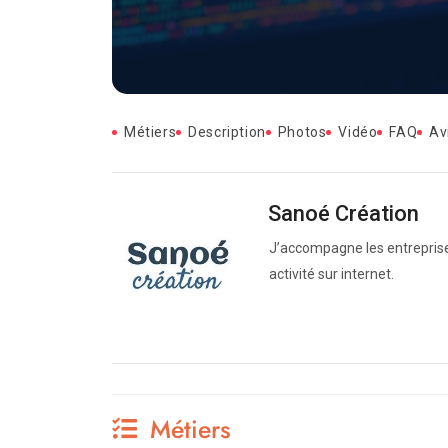
Métiers
Description
Photos
Vidéo
FAQ
Av
Sanoé Création
J’accompagne les entreprises,
activité sur internet.
Métiers