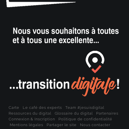
Carte
Le café des experts
Team #jesuisdigital
Ressources du digital
Glossaire du digital
Partenaires
Connexion & Inscription
Politique de confidentialité
Mentions légales
Partager le site
Nous contacter