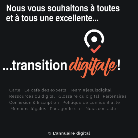
Carte
Le café des experts
Team #jesuisdigital
Ressources du digital
Glossaire du digital
Partenaires
Connexion & Inscription
Politique de confidentialité
Mentions légales
Partager le site
Nous contacter
©
L’annuaire digital