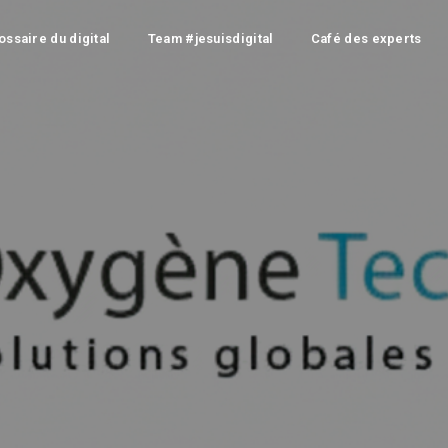
ossaire du digital
Team #jesuisdigital
Café des experts