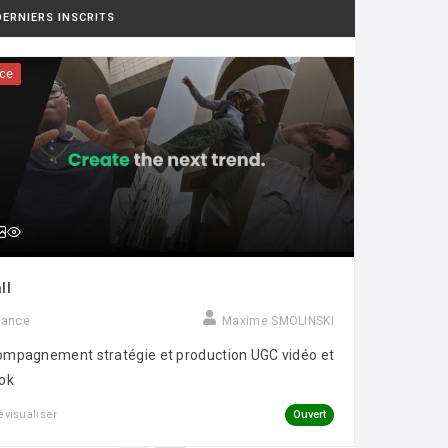
DERNIERS INSCRITS
ce
ll
rance
Maxime SMOLINSKI
mpagnement stratégie et production UGC vidéo et
ok
Ouvert
évisualiser