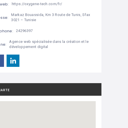
 web:
https://oxygene-tech.com/fr/
Markaz Bouassida, Km 3 Route de Tunis, Sfax
sse:
3021 – Tunisie
phone:
24296397
Agence web spécialisée dans la création et le
ine:
développement digital
CARTE