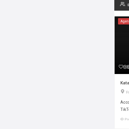
Agen
Kata
F
Acco
TikT
Pr