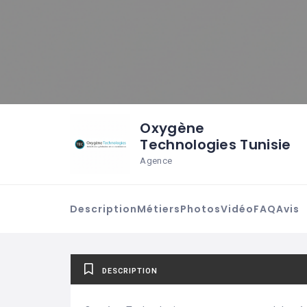
Oxygène
Technologies Tunisie
Agence
Description
Métiers
Photos
Vidéo
FAQ
Avis
DESCRIPTION