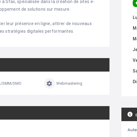
Sfax, spécialisée dans la création de sites e-
eloppement de solutions sur mesure.
L
cer leur présence en ligne, attirer de nouveaux
M
 des stratégies digitales performantes.
M
J
V
S
D
A/SMM/SMO
Webmastering
Aute