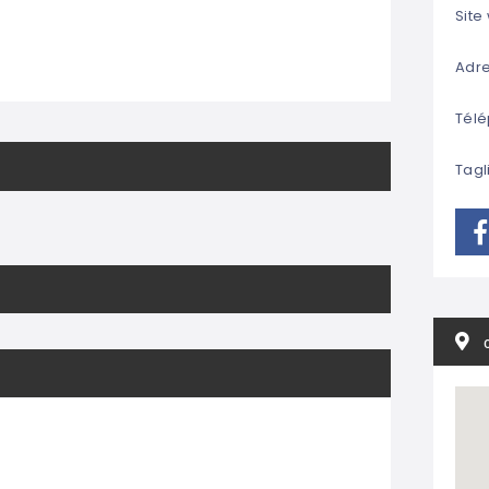
Site
Adre
Télé
Tagl