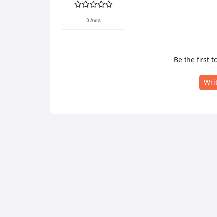
0 Avis
Be the first t
Wri