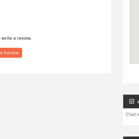
o write a review.
te Review
C'est 