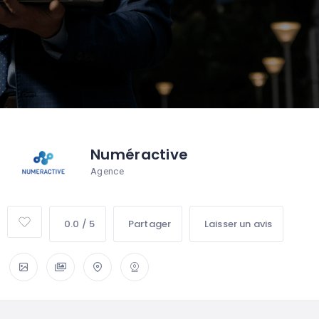
Numéractive
Agence
0.0 / 5
Partager
Laisser un avis