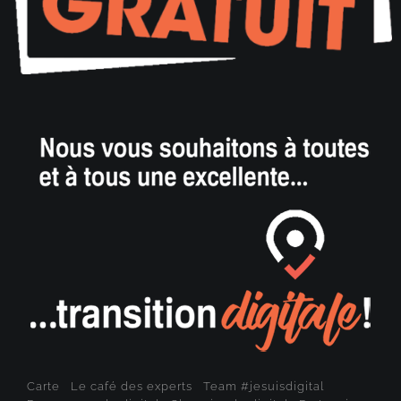
Carte
Le café des experts
Team #jesuisdigital