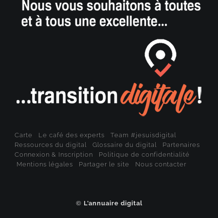
Carte
Le café des experts
Team #jesuisdigital
Ressources du digital
Glossaire du digital
Partenaires
Connexion & Inscription
Politique de confidentialité
Mentions légales
Partager le site
Nous contacter
©
L’annuaire digital