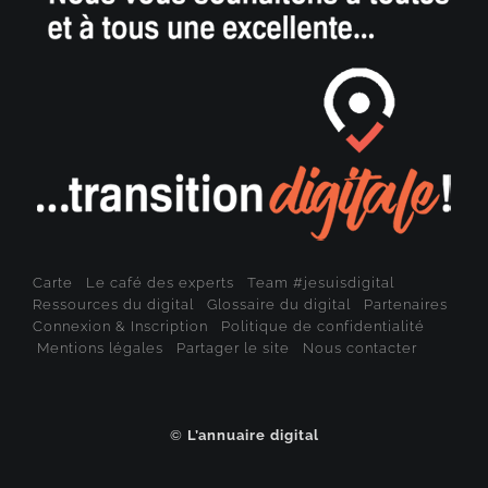
Carte
Le café des experts
Team #jesuisdigital
Ressources du digital
Glossaire du digital
Partenaires
Connexion & Inscription
Politique de confidentialité
Mentions légales
Partager le site
Nous contacter
©
L’annuaire digital