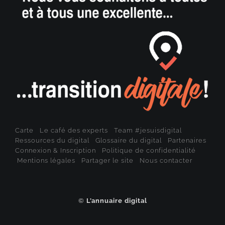
Carte
Le café des experts
Team #jesuisdigital
Ressources du digital
Glossaire du digital
Partenaires
Connexion & Inscription
Politique de confidentialité
Mentions légales
Partager le site
Nous contacter
©
L’annuaire digital