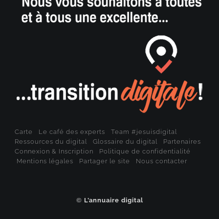
Carte
Le café des experts
Team #jesuisdigital
Ressources du digital
Glossaire du digital
Partenaires
Connexion & Inscription
Politique de confidentialité
Mentions légales
Partager le site
Nous contacter
©
L’annuaire digital