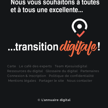
Carte
Le café des experts
Team #jesuisdigital
Ressources du digital
Glossaire du digital
Partenaires
Connexion & Inscription
Politique de confidentialité
Mentions légales
Partager le site
Nous contacter
©
L’annuaire digital