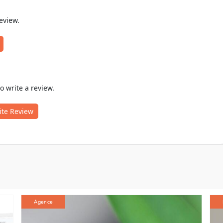
review.
to write a review.
ite Review
Agence