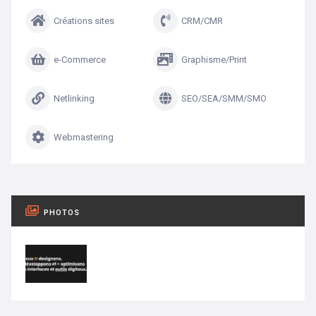
Créations sites
CRM/CMR
e-Commerce
Graphisme/Print
Netlinking
SEO/SEA/SMM/SMO
Webmastering
PHOTOS