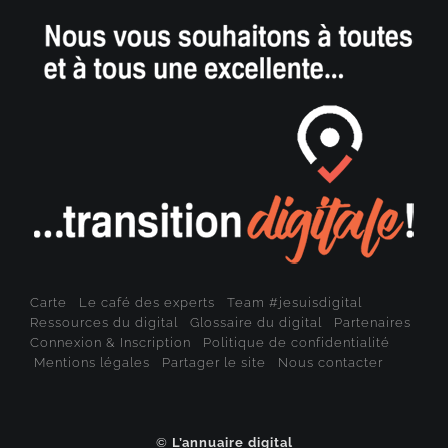
Carte
Le café des experts
Team #jesuisdigital
Ressources du digital
Glossaire du digital
Partenaires
Connexion & Inscription
Politique de confidentialité
Mentions légales
Partager le site
Nous contacter
©
L’annuaire digital