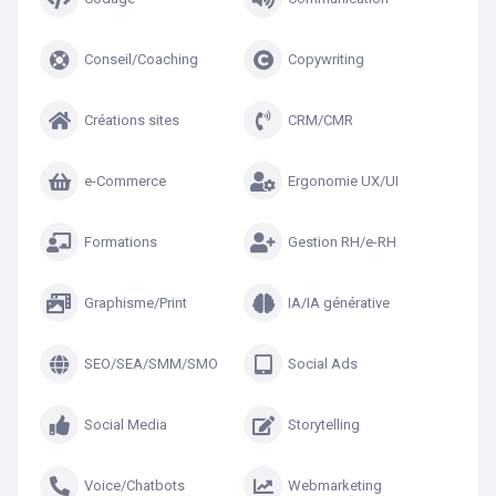
Conseil/Coaching
Copywriting
Créations sites
CRM/CMR
e-Commerce
Ergonomie UX/UI
Formations
Gestion RH/e-RH
Graphisme/Print
IA/IA générative
SEO/SEA/SMM/SMO
Social Ads
Social Media
Storytelling
Voice/Chatbots
Webmarketing