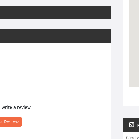
o write a review.
te Review
C'est 