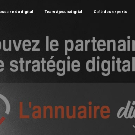
ossaire du digital
Team #jesuisdigital
Café des experts