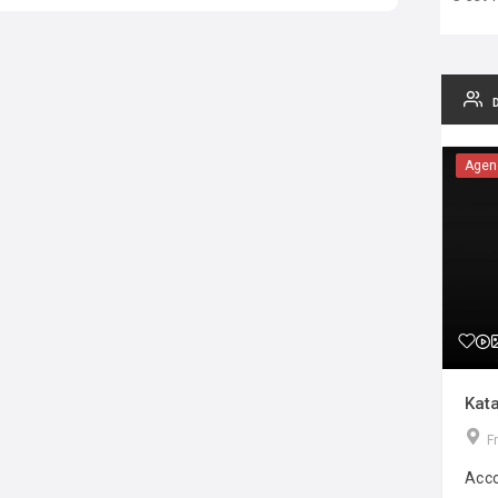
Agen
Kata
F
Acco