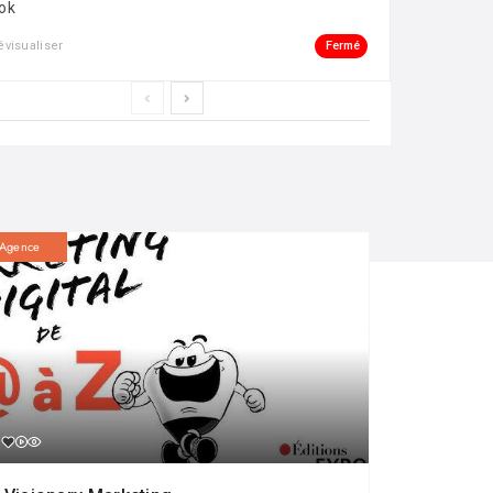
ok
Fermé
évisualiser
Agence