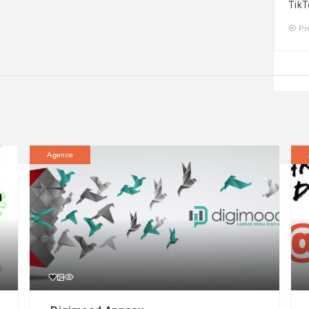
TikT
Pr
Agence