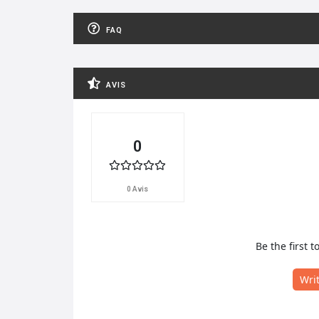
FAQ
AVIS
0
0 Avis
Be the first t
Wri