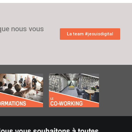
 que nous vous
La team #jesuisdigital