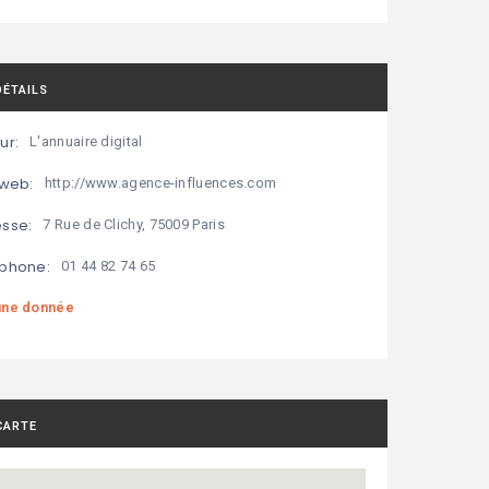
DÉTAILS
ur:
L'annuaire digital
 web:
http://www.agence-influences.com
sse:
7 Rue de Clichy, 75009 Paris
phone:
01 44 82 74 65
ne donnée
CARTE