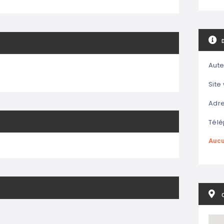
Aute
Site
Adre
Télé
Aucu