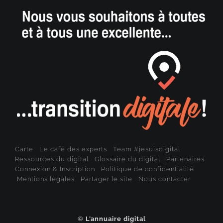
Carte
Le café des experts
Team #jesuisdigital
Ressources du digital
Glossaire du digital
Partenaires
Connexion & Inscription
Politique de confidentialité
Mentions légales
Partager le site
Nous contacter
©
L’annuaire digital