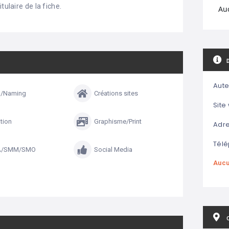
tulaire de la fiche.
Au
Aute
g/Naming
Créations sites
Site
tion
Graphisme/Print
Adre
Télé
A/SMM/SMO
Social Media
Aucu