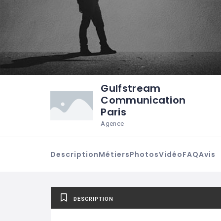
Gulfstream
Communication
Paris
Agence
Description
Métiers
Photos
Vidéo
FAQ
Avis
DESCRIPTION