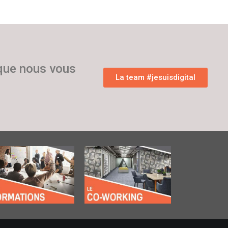
 que nous vous
La team #jesuisdigital