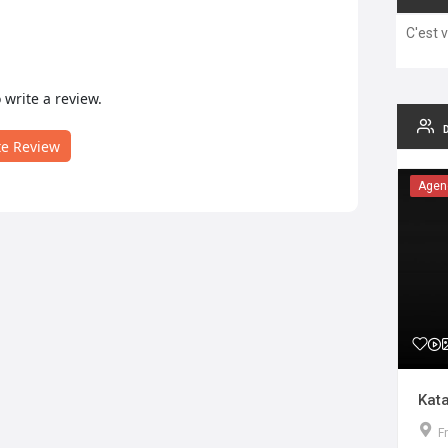
C'est 
o write a review.
te Review
Agen
Kata
F