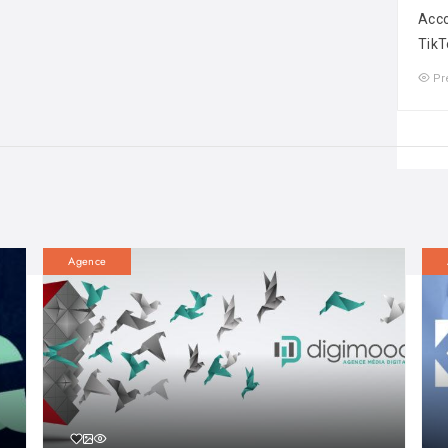
Acco
TikT
Pr
Agence