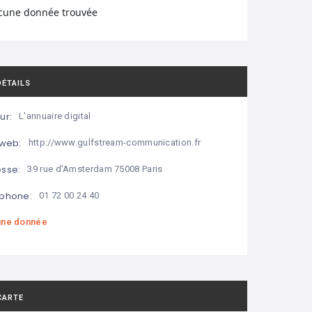
cune donnée trouvée
DÉTAILS
ur:
L'annuaire digital
 web:
http://www.gulfstream-communication.fr
sse:
39 rue d'Amsterdam 75008 Paris
phone:
01 72 00 24 40
ne donnée
CARTE