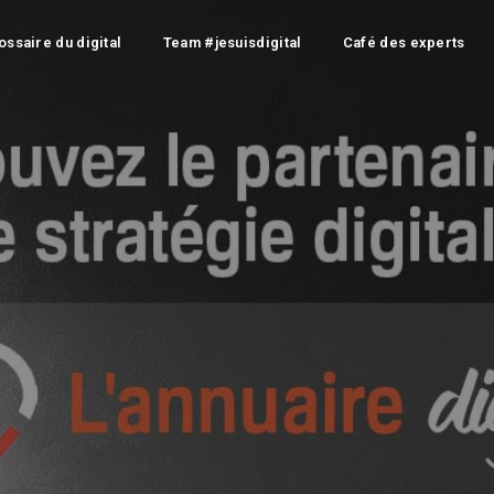
ossaire du digital
Team #jesuisdigital
Café des experts