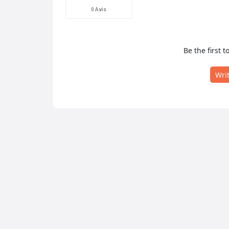
0 Avis
Be the first t
Wri