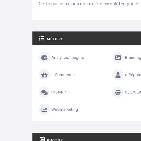
Cette partie n’a pas encore été complétée par le ti
MÉTIERS
Analytics/Insights
Brandin
e-Commerce
e-Réputa
RP/e-RP
SEO/SE
Webmarketing
PHOTOS