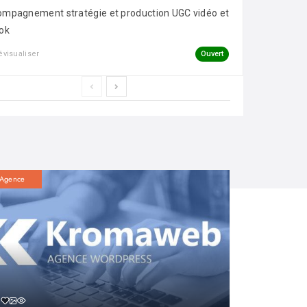
mpagnement stratégie et production UGC vidéo et
ok
Ouvert
évisualiser
Agence