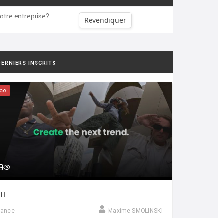
votre entreprise?
Revendiquer
DERNIERS INSCRITS
ce
ll
rance
Maxime SMOLINSKI