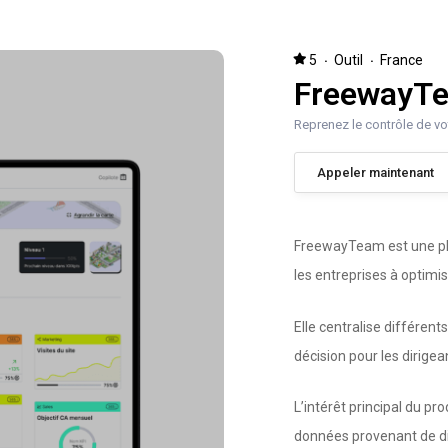
ossaire du digital
Team #jesuisdigital
Café des experts
·
·
5
Outil
France
FreewayT
Reprenez le contrôle de vo
Appeler maintenant
FreewayTeam est une pl
les entreprises à optimise
Elle centralise différents
décision pour les dirige
L’intérêt principal du pr
données provenant de div