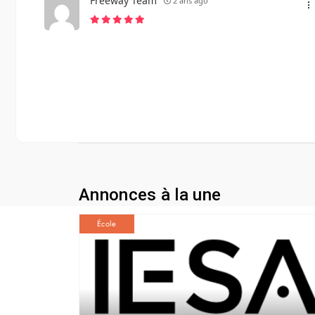
Freeway Team
2 ans ago
Annonces à la une
École