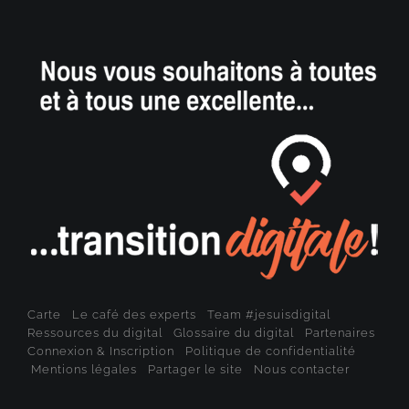
Carte
Le café des experts
Team #jesuisdigital
Ressources du digital
Glossaire du digital
Partenaires
Connexion & Inscription
Politique de confidentialité
Mentions légales
Partager le site
Nous contacter