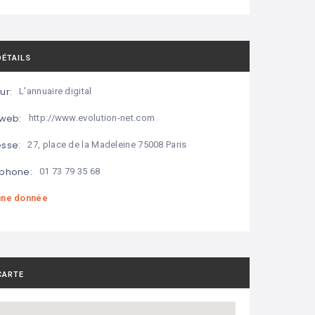
DÉTAILS
ur:
L'annuaire digital
 web:
http://www.evolution-net.com
sse:
27, place de la Madeleine 75008 Paris
phone:
01 73 79 35 68
ne donnée
CARTE