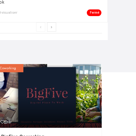
ok
Fermé
évisualiser
Coworking