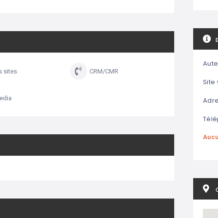
Aute
s sites
CRM/CMR
Site
edia
Adre
Télé
Aucu