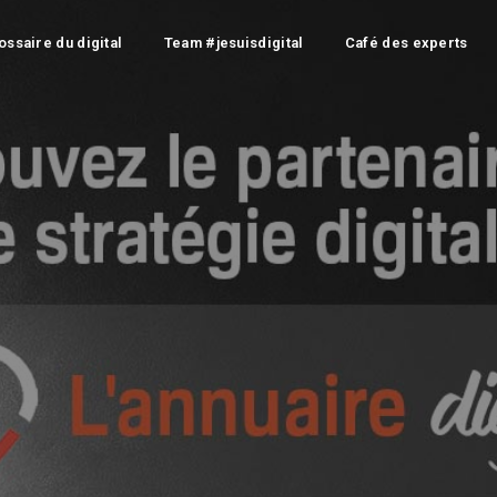
ossaire du digital
Team #jesuisdigital
Café des experts