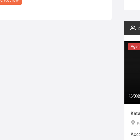
Agen
Kata
F
Acco