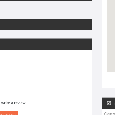
o write a review.
C'est 
te Review