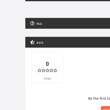
FAQ
AVIS
0
0 Avis
Be the first t
Wri