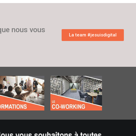
 que nous vous
La team #jesuisdigital