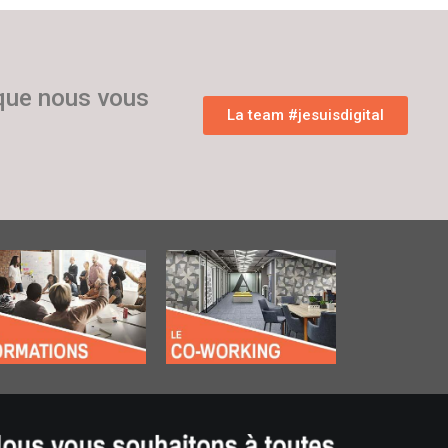
 que nous vous
La team #jesuisdigital