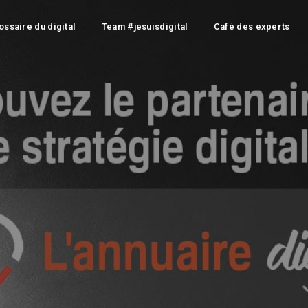
ossaire du digital
Team #jesuisdigital
Café des experts