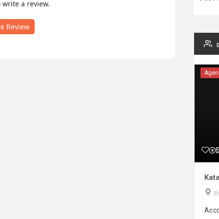
o write a review.
te Review
Agen
Kata
F
Acco