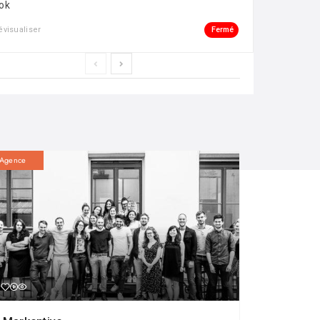
ok
Fermé
évisualiser
Agence