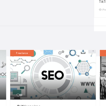
TikT
Pr
Freelance