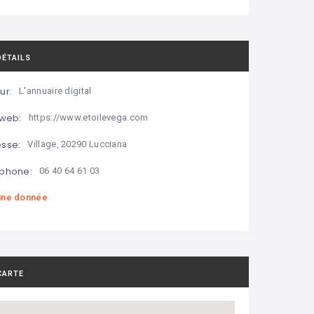
DÉTAILS
ur:
L'annuaire digital
 web:
https://www.etoilevega.com
sse:
Village, 20290 Lucciana
phone:
06 40 64 61 03
ne donnée
CARTE