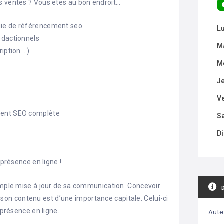
s ventes ? Vous êtes au bon endroit…
gie de référencement seo
L
édactionnels
M
ription …)
M
J
V
ment SEO complète
S
D
 présence en ligne !
simple mise à jour de sa communication. Concevoir
de son contenu est d’une importance capitale. Celui-ci
 présence en ligne.
Aute