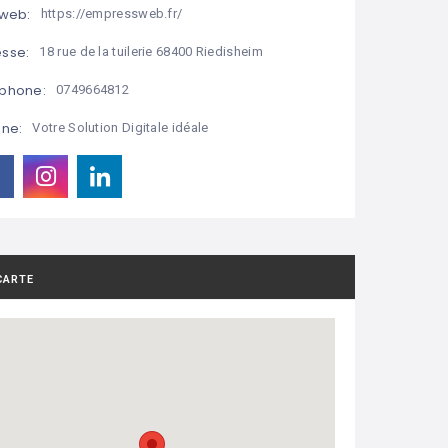
 web:
https://empressweb.fr/
sse:
18 rue de la tuilerie 68400 Riedisheim
phone:
0749664812
ine:
Votre Solution Digitale idéale
CARTE