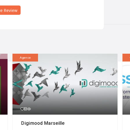
te Review
Agence
Digimood Marseille