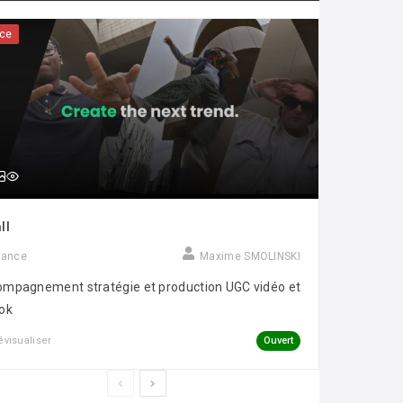
ce
ll
rance
Maxime SMOLINSKI
mpagnement stratégie et production UGC vidéo et
ok
Ouvert
évisualiser