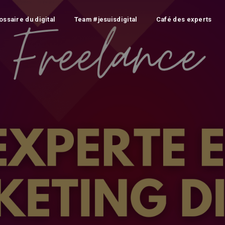
ossaire du digital
Team #jesuisdigital
Café des experts