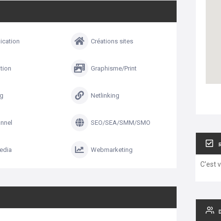
cation
Créations sites
tion
Graphisme/Print
ng
Netlinking
nnel
SEO/SEA/SMM/SMO
edia
Webmarketing
C'est 