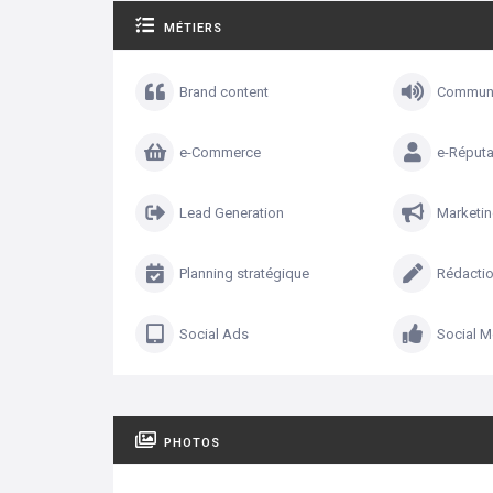
MÉTIERS
Brand content
Communi
e-Commerce
e-Réputa
Lead Generation
Marketi
Planning stratégique
Rédactio
Social Ads
Social M
PHOTOS