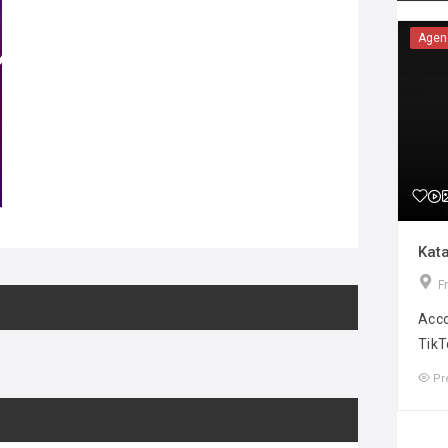
Agen
Kata
F
Acco
TikT
Pr