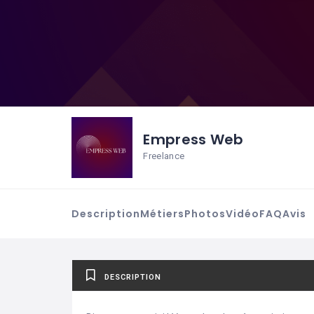
Empress Web
Freelance
Description
Métiers
Photos
Vidéo
FAQ
Avis
DESCRIPTION