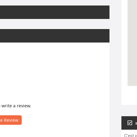
o write a review.
te Review
C'est 