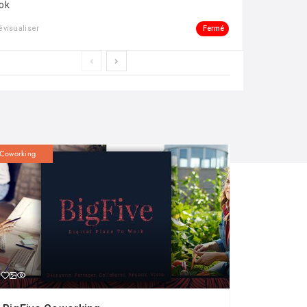
ok
Fermé
évisualiser
Coworking