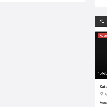
Agen
Kata
F
Acco