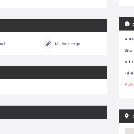
Aute
uel
Motion design
Site
Adre
Télé
Aucu