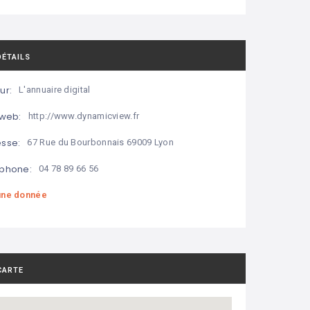
DÉTAILS
ur:
L'annuaire digital
 web:
http://www.dynamicview.fr
sse:
67 Rue du Bourbonnais 69009 Lyon
phone:
04 78 89 66 56
ne donnée
CARTE