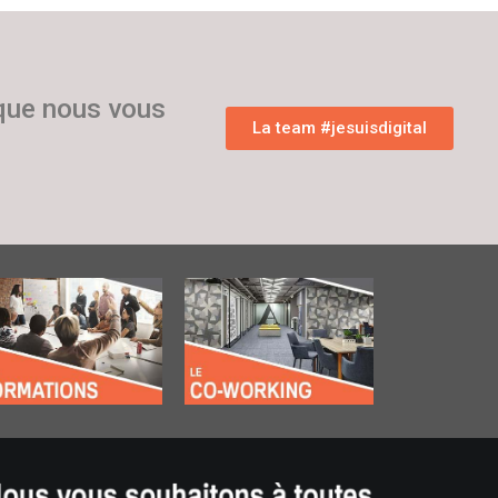
 que nous vous
La team #jesuisdigital