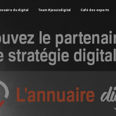
ossaire du digital
Team #jesuisdigital
Café des experts