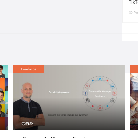
TikT
Pr
Freelance