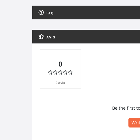
FAQ
AVIS
0
0 Avis
Be the first t
Wri