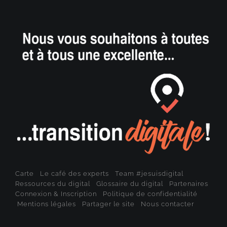
Carte
Le café des experts
Team #jesuisdigital
Ressources du digital
Glossaire du digital
Partenaires
Connexion & Inscription
Politique de confidentialité
Mentions légales
Partager le site
Nous contacter