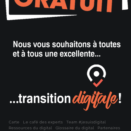
Carte
Le café des experts
Team #jesuisdigital
Ressources du digital
Glossaire du digital
Partenaires