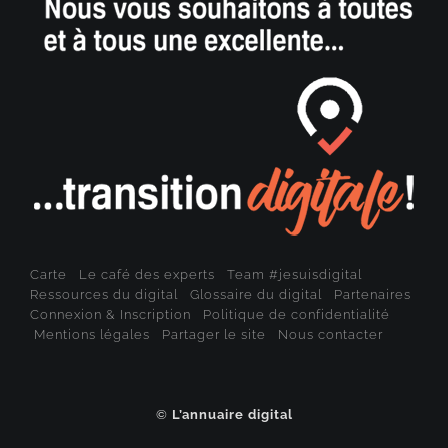
Carte
Le café des experts
Team #jesuisdigital
Ressources du digital
Glossaire du digital
Partenaires
Connexion & Inscription
Politique de confidentialité
Mentions légales
Partager le site
Nous contacter
©
L’annuaire digital