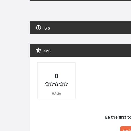
FAQ
AVIS
0
0 Avis
Be the first t
Wri