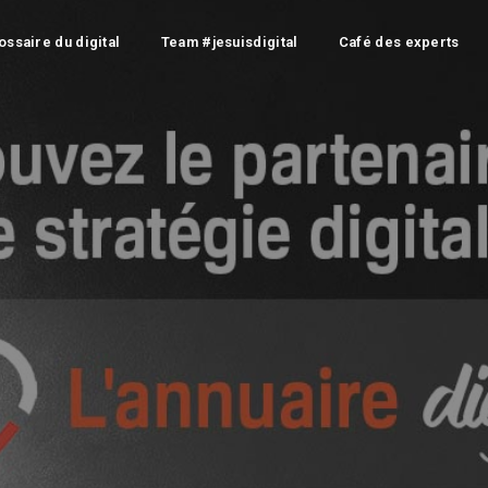
ossaire du digital
Team #jesuisdigital
Café des experts