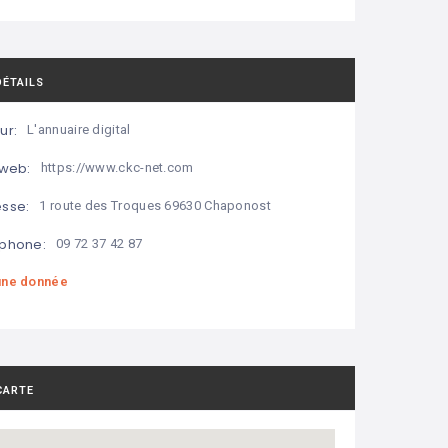
DÉTAILS
ur:
L'annuaire digital
 web:
https://www.ckc-net.com
sse:
1 route des Troques 69630 Chaponost
phone:
09 72 37 42 87
ne donnée
CARTE