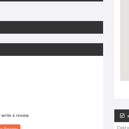
o write a review.
C'est 
te Review