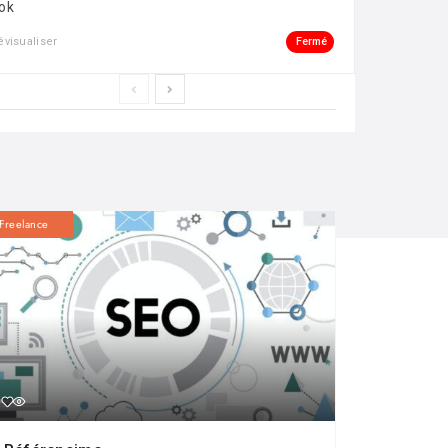
ok
Fermé
évisualiser
Freelance