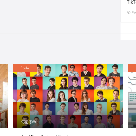
TikT
Pr
École