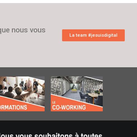
 que nous vous
La team #jesuisdigital