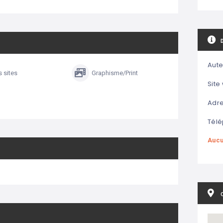
Aute
s sites
Graphisme/Print
Site
Adre
Télé
Aucu