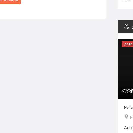
Agen
Kata
F
Acco