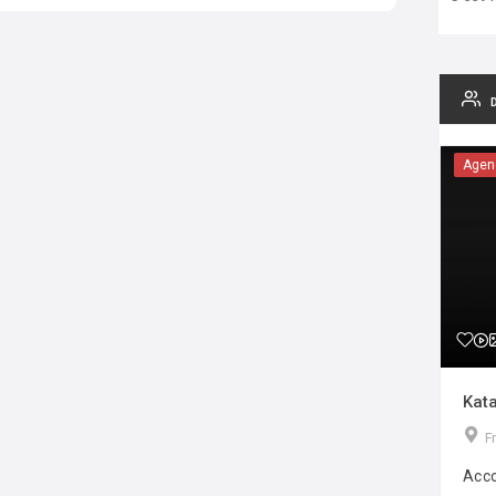
Agen
Kata
F
Acco