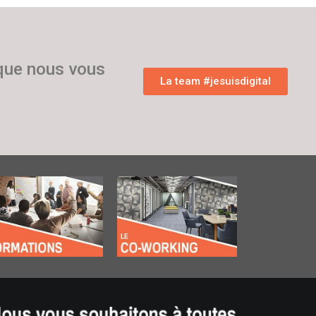
 que nous vous
La team #jesuisdigital