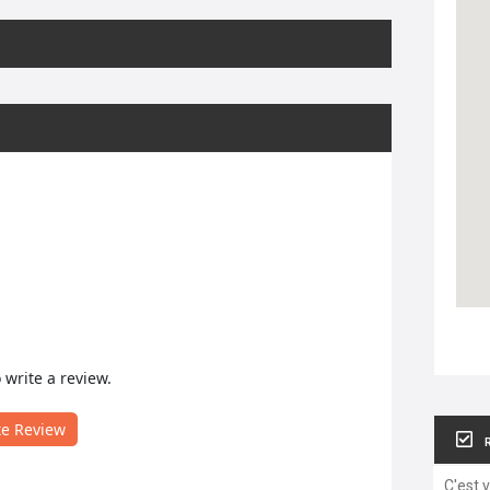
o write a review.
te Review
C'est 