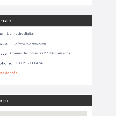
DÉTAILS
ur:
L'annuaire digital
 web:
http://www.breew.com
sse:
Chemin de Primerose 2 1007 Lausanne
phone:
0041 21 711 04 64
ne donnée
CARTE