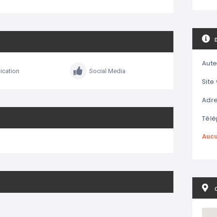
Aute
cation
Social Media
Site
Adre
Télé
Aucu