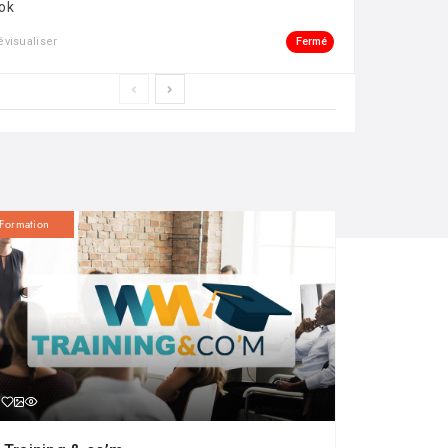
ok
Fermé
évisualiser
Formation