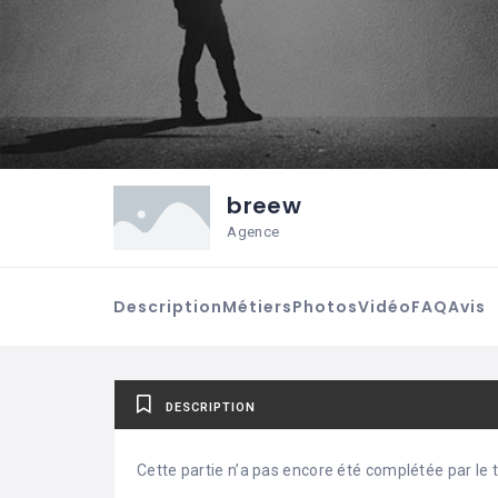
breew
Agence
Description
Métiers
Photos
Vidéo
FAQ
Avis
DESCRIPTION
Cette partie n’a pas encore été complétée par le ti