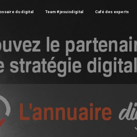
ossaire du digital
Team #jesuisdigital
Café des experts