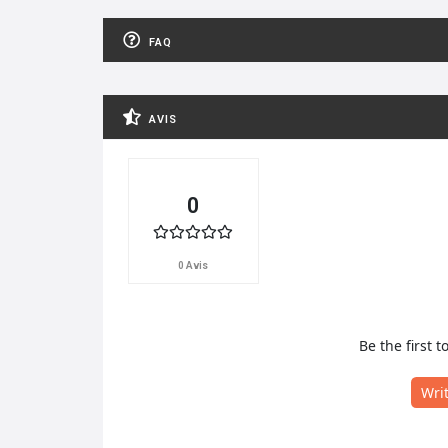
FAQ
AVIS
0
0 Avis
Be the first t
Wri