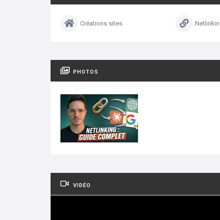
Créations sites
Netlinki
PHOTOS
VIDÉO