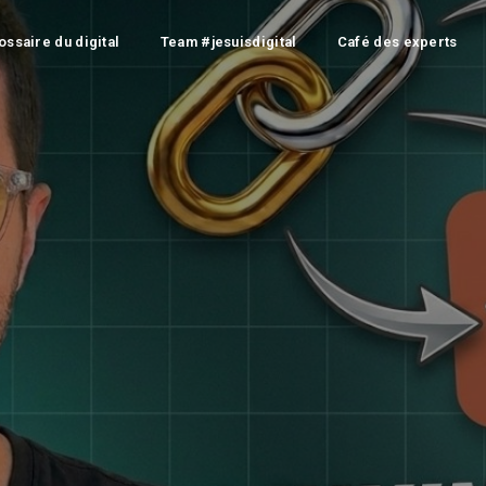
ossaire du digital
Team #jesuisdigital
Café des experts