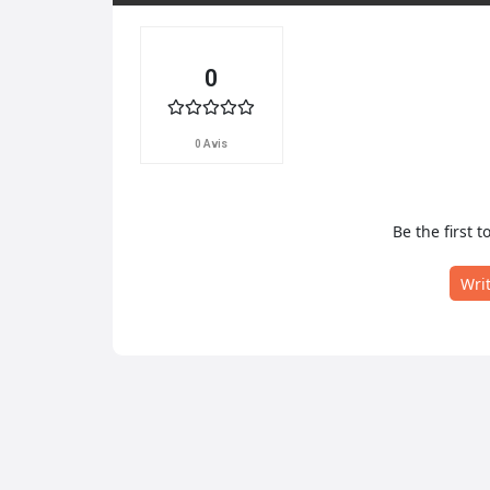
0
0 Avis
Be the first t
Wri