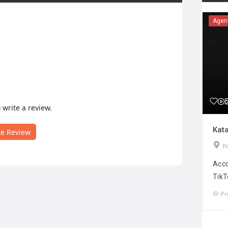
Agen
o write a review.
Kata
te Review
F
Acco
TikT
Pr