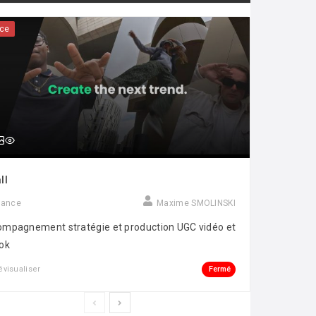
ce
ll
rance
Maxime SMOLINSKI
mpagnement stratégie et production UGC vidéo et
ok
Fermé
évisualiser