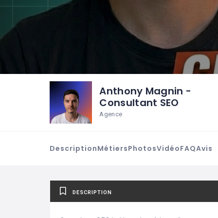
Anthony Magnin -
Consultant SEO
Agence
Description
Métiers
Photos
Vidéo
FAQ
Avis
DESCRIPTION