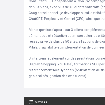
Consultant SEO indépendant à Lyon, j’accompagne 
depuis 5 ans, avec plus de 40 clients satisfaits 
Google traditionnel : je développe aussi la visibil
ChatGPT, Perplexity et Gemini (GEO), ainsi que s
Mon expertise s’appuie sur 3 piliers complémentair
sémantique et rédaction optimisée selon les critèr
réseau privé de plus de 50 sites, et actions de di
Vitals, crawlabilité et implémentation de donnée
J’interviens également sur des prestations conn
Display, Shopping, YouTube), formations SEO per
référencement local lyonnais (optimisation de fic
géolocalisés, gestion des avis clients).
MÉTIERS