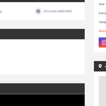
Site
ng
SEO/SEA/SMM/SMO
Adre
Télé
Aucu