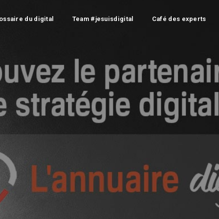
ossaire du digital
Team #jesuisdigital
Café des experts