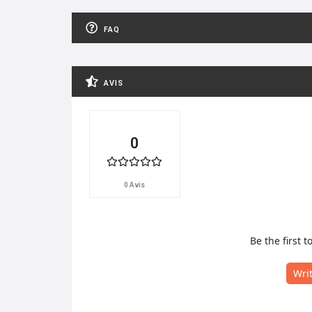
FAQ
AVIS
0
0 Avis
Be the first t
Wri