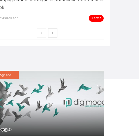
ok
Fermé
évisualiser
Agence