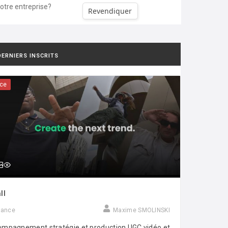
votre entreprise?
Revendiquer
DERNIERS INSCRITS
ce
ll
rance
Maxime SMOLINSKI
mpagnement stratégie et production UGC vidéo et