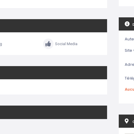
Aute
ng
Social Media
Site
Adre
Télé
Aucu