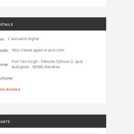
DÉTAILS
ur:
L'annuaire digital
 web:
http://www.agence-anis.com
Port Van Gogh - Péniche Djihoun 2, quai
sse:
Aulagnier - 92600 Asnières
phone:
ne donnée
CARTE