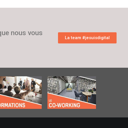
 que nous vous
La team #jesuisdigital