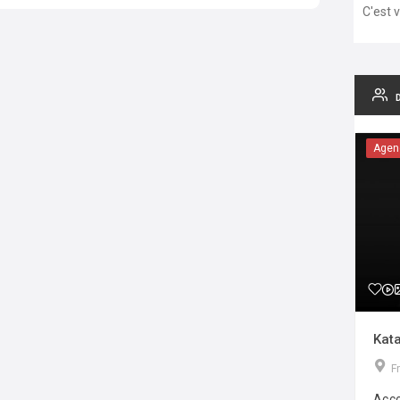
C'est 
Agen
Kata
F
Acco