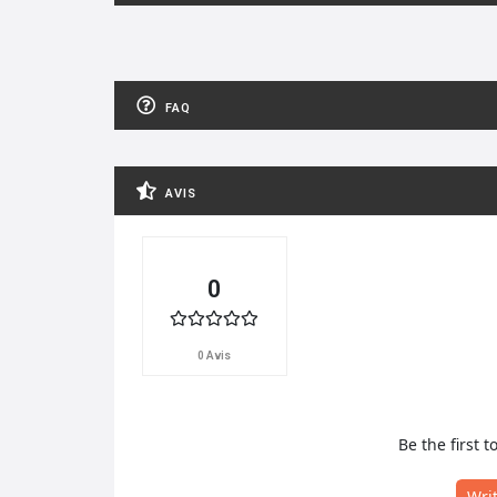
FAQ
AVIS
0
0 Avis
Be the first t
Wri