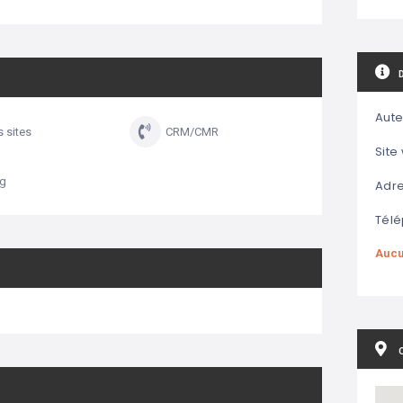
Aute
s sites
CRM/CMR
Site
ng
Adre
Télé
Aucu