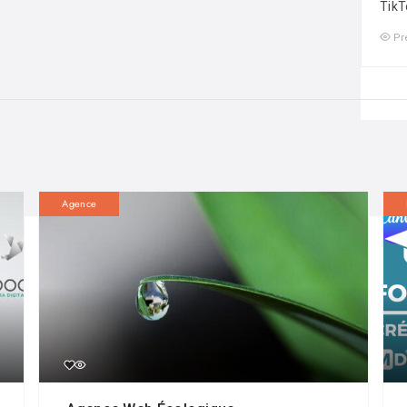
TikT
Pr
Agence