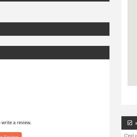
o write a review.
C'est 
te Review