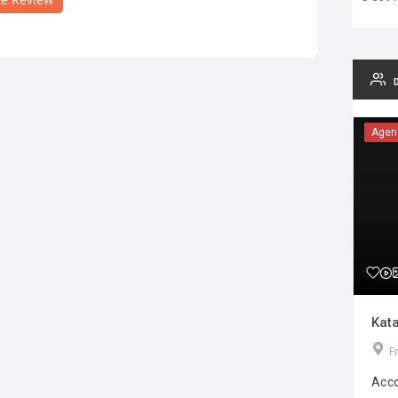
Agen
Kata
F
Acco