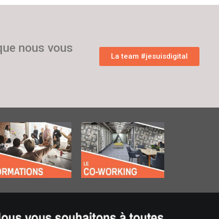
 que nous vous
La team #jesuisdigital