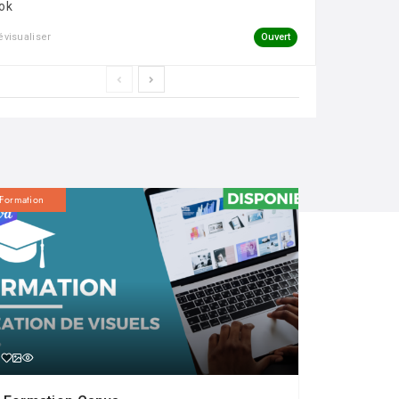
ok
Ouvert
évisualiser
Formation