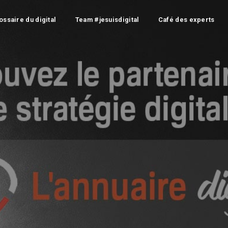
ossaire du digital
Team #jesuisdigital
Café des experts