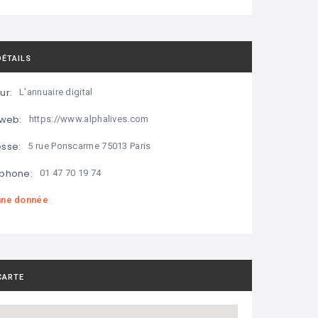
DÉTAILS
ur:
L'annuaire digital
 web:
https://www.alphalives.com
sse:
5 rue Ponscarme 75013 Paris
phone:
01 47 70 19 74
ne donnée
CARTE