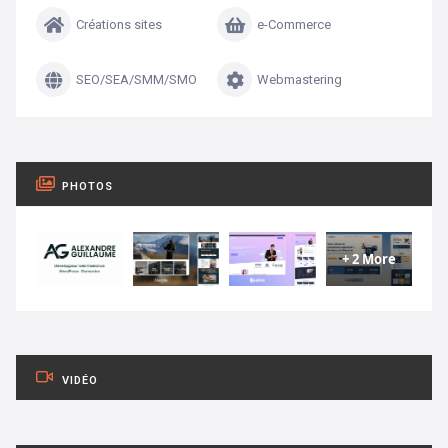
Créations sites
e-Commerce
SEO/SEA/SMM/SMO
Webmastering
PHOTOS
+ 2 More
VIDÉO