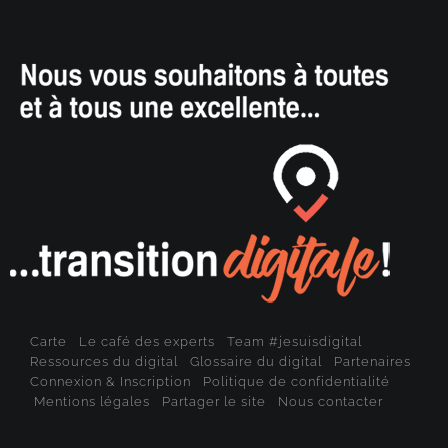
Carte
Le café des experts
Team #jesuisdigital
Ressources du digital
Glossaire du digital
Partenaires
Connexion & Inscription
Politique de confidentialité
Mentions légales
Partager le site
Nous contacter