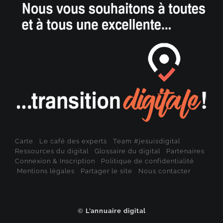
Carte
Le café des experts
Team #jesuisdigital
Ressources du digital
Glossaire du digital
Partenaires
Connexion & Inscription
Politique de confidentialité
Mentions légales
Partager le site
Nous contacter
©
L’annuaire digital