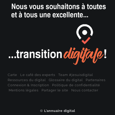
Carte
Le café des experts
Team #jesuisdigital
Ressources du digital
Glossaire du digital
Partenaires
Connexion & Inscription
Politique de confidentialité
Mentions légales
Partager le site
Nous contacter
©
L’annuaire digital