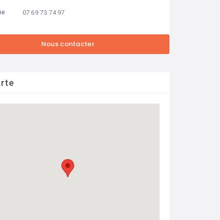
07 69 73 74 97
ne
rte