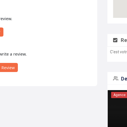
review.
w
Re
C'est vot
 write a review.
e Review
De
Agence