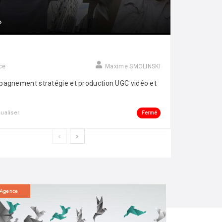
ce
Maxime SMOLINSKI
agnement stratégie et production UGC vidéo et
Fermé
sualiser
Agence