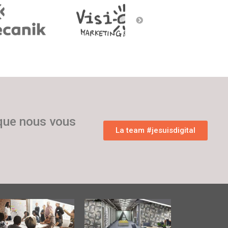
 que nous vous
La team #jesuisdigital