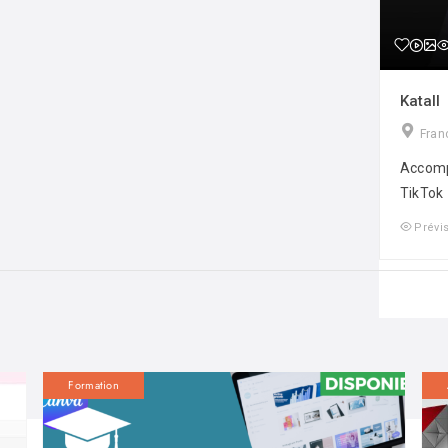
Katall
Fran
Accomp
TikTok
Prévi
Formation