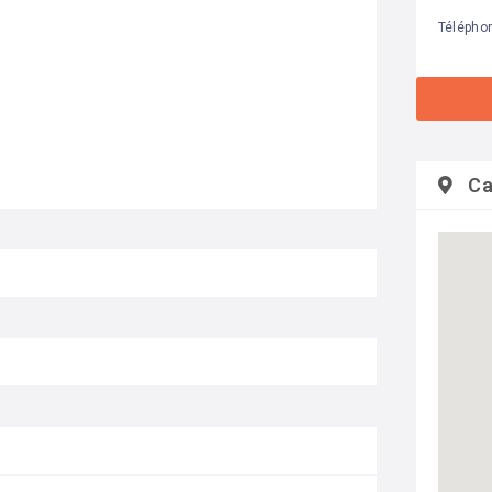
Télépho
Ca