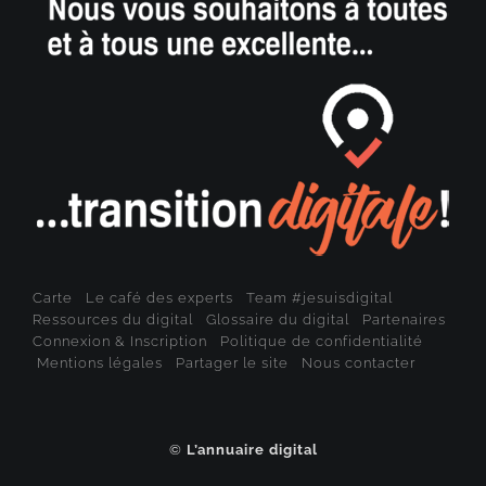
Carte
Le café des experts
Team #jesuisdigital
Ressources du digital
Glossaire du digital
Partenaires
Connexion & Inscription
Politique de confidentialité
Mentions légales
Partager le site
Nous contacter
©
L’annuaire digital