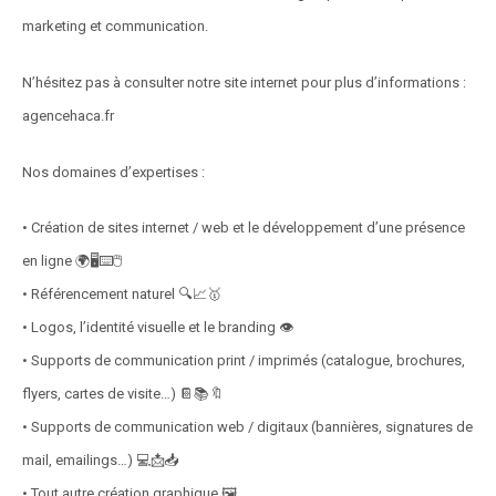
marketing et communication.
N’hésitez pas à consulter notre site internet pour plus d’informations :
agencehaca.fr
Nos domaines d’expertises :
• Création de sites internet / web et le développement d’une présence
en ligne 🌍🖥⌨🖱
• Référencement naturel 🔍📈🥇
• Logos, l’identité visuelle et le branding 👁
• Supports de communication print / imprimés (catalogue, brochures,
flyers, cartes de visite…) 📔📚🔖
• Supports de communication web / digitaux (bannières, signatures de
mail, emailings…) 💻📩📥
• Tout autre création graphique 🖼️