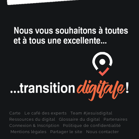
Carte
Le café des experts
Team #jesuisdigital
Ressources du digital
Glossaire du digital
Partenaires
Connexion & Inscription
Politique de confidentialité
Mentions légales
Partager le site
Nous contacter