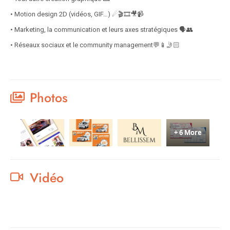
• Motion design 2D (vidéos, GIF…) ☄🎬🎞️🎥📹
• Marketing, la communication et leurs axes stratégiques 🗣👥
• Réseaux sociaux et le community management💬📱🤳🏻
Photos
+ 6 More
Vidéo