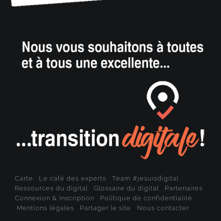
Carte
Le café des experts
Team #jesuisdigital
Ressources du digital
Glossaire du digital
Partenaires
Connexion & Inscription
Politique de confidentialité
Mentions légales
Partager le site
Nous contacter