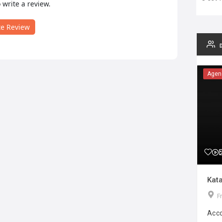
o write a review.
te Review
Agen
Kata
F
Acco