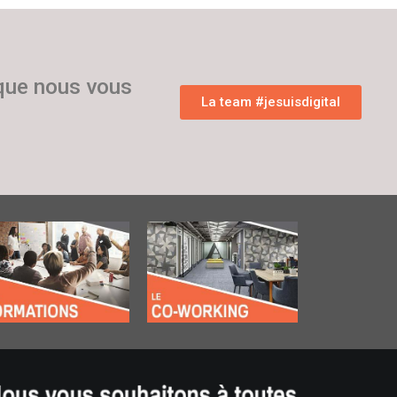
 que nous vous
La team #jesuisdigital