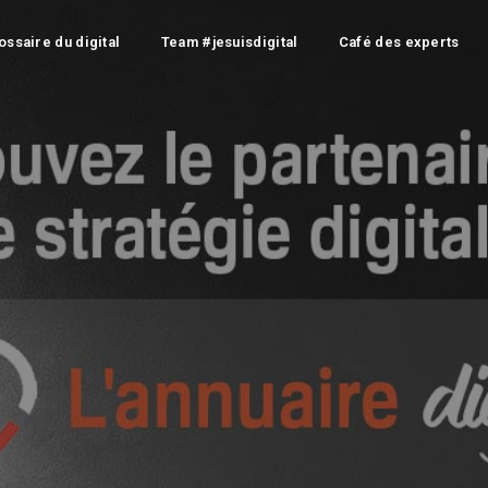
ossaire du digital
Team #jesuisdigital
Café des experts