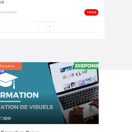
ok
Fermé
évisualiser
Formation