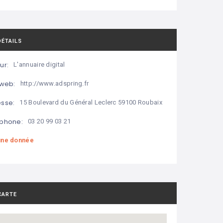
DÉTAILS
ur:
L'annuaire digital
 web:
http://www.adspring.fr
sse:
15 Boulevard du Général Leclerc 59100 Roubaix
phone:
03 20 99 03 21
ne donnée
CARTE