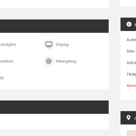
Aute
s/Insights
Display
Site
eration
Retargeting
Adre
Télé
ds
Aucu