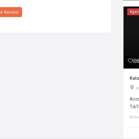
te Review
Agen
Kata
F
Acco
TikT
Pr