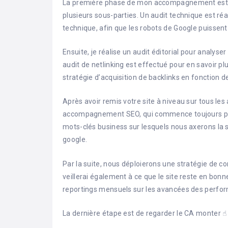
La première phase de mon accompagnement est 
plusieurs sous-parties. Un audit technique est réa
technique, afin que les robots de Google puissent 
Ensuite, je réalise un audit éditorial pour analyser
audit de netlinking est effectué pour en savoir plus
stratégie d’acquisition de backlinks en fonction d
Après avoir remis votre site à niveau sur tous l
accompagnement SEO, qui commence toujours par
mots-clés business sur lesquels nous axerons la s
google.
Par la suite, nous déploierons une stratégie de co
veillerai également à ce que le site reste en bonn
reportings mensuels sur les avancées des perfo
La dernière étape est de regarder le CA monter ☝︎