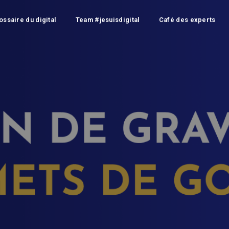
ossaire du digital
Team #jesuisdigital
Café des experts