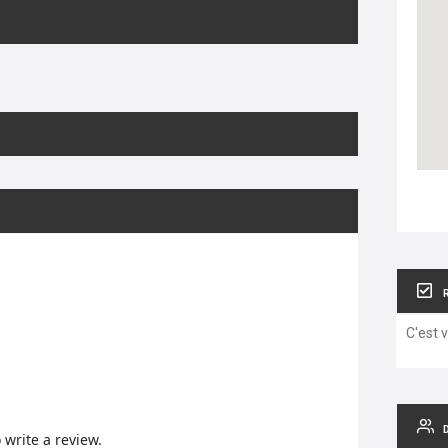
C'est 
o write a review.