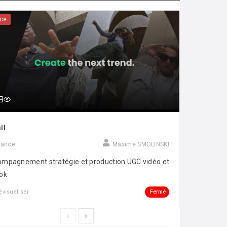
ce
ll
rance
Maxime SMOLINSKI
mpagnement stratégie et production UGC vidéo et
ok
Fermé
évisualiser