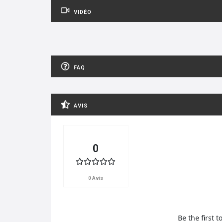
VIDÉO
FAQ
AVIS
0
0 Avis
Be the first t