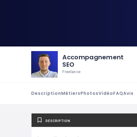
Accompagnement
SEO
Freelance
Description
Métiers
Photos
Vidéo
FAQ
Avis
DESCRIPTION