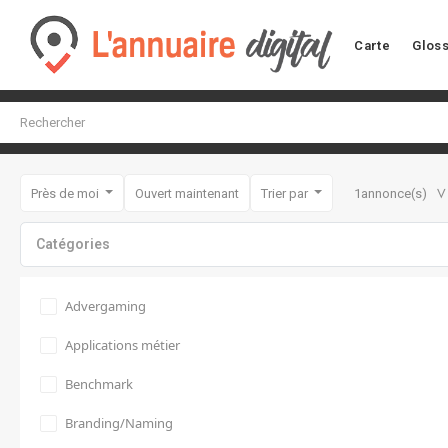
Carte
Gloss
V
Près de moi
Ouvert maintenant
Trier par
1
annonce(s)
Catégories
Advergaming
Applications métier
Benchmark
Branding/Naming