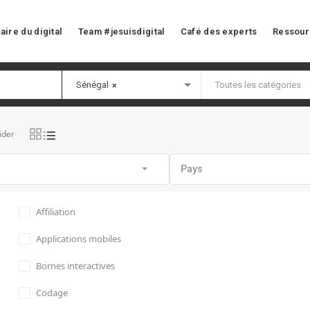
aire du digital
Team #jesuisdigital
Café des experts
Ressour
Sénégal
×
ider
Pays
Affiliation
Applications mobiles
Bornes interactives
Codage