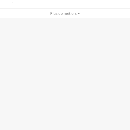
Copywriting
Plus de métiers
Cyber Security
Drônes
Ergonomie UX/UI
Gamification
Graphisme/Print
IA/IA générative
Infogérance
Motion design
Planning stratégique
Rédactionnel
RP/e-RP