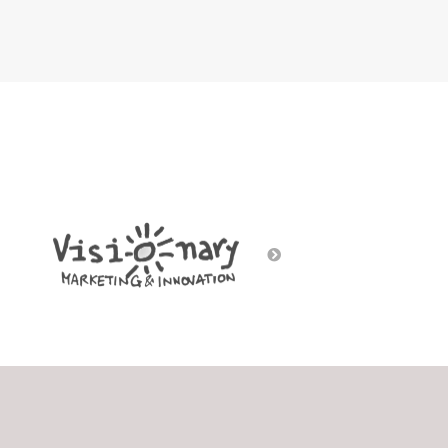
Social Gaming
Street art
Voice/Chatbots