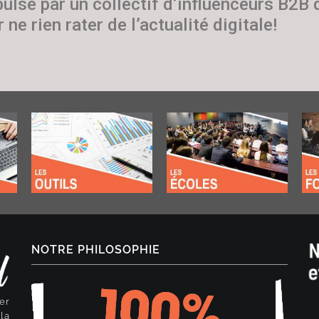
pulsé par un collectif d’influenceurs B2B
 ne rien rater de l’actualité digitale!
NOTRE PHILOSOPHIE
er
la