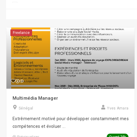
Conseil/Coaching
CRM/CMR
Display
Freelance
e-Réputation
Formations
Gestion RH/e-RH
Guerilla Marketing
Influence Marketing
Multimédia Manager
Marketing
Sénégal
Yves Amara
Objets connectés
Extrêmement motivé pour développer constamment mes
Réalité virtuelle
compétences et évoluer ...
Robotique
Ouvert 24h
Prévisualiser