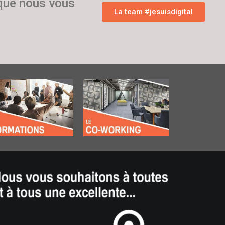
 que nous vous
La team #jesuisdigital