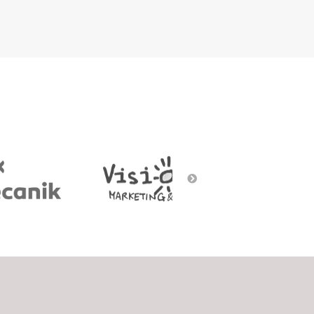
Social Gaming
Street art
Voice/Chatbots