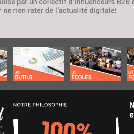
pulsé par un collectif d’influenceurs B2B
 ne rien rater de l’actualité digitale!
NOTRE PHILOSOPHIE
er
la