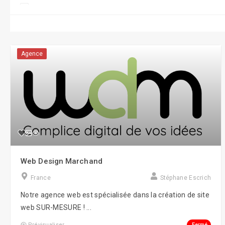
Conseil/Coaching
CRM/CMR
Display
Agence
e-Réputation
Formations
Gestion RH/e-RH
Guerilla Marketing
Influence Marketing
Web Design Marchand
Marketing
France
Stéphane Escrich
Objets connectés
Notre agence web est spécialisée dans la création de site
Réalité virtuelle
web SUR-MESURE ! ...
Robotique
Fermé
Prévisualiser