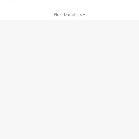
Copywriting
Plus de métiers
Cyber Security
Drônes
Ergonomie UX/UI
Gamification
Graphisme/Print
IA/IA générative
Infogérance
Motion design
Planning stratégique
Rédactionnel
RP/e-RP