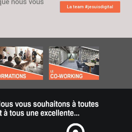
 que nous vous
La team #jesuisdigital