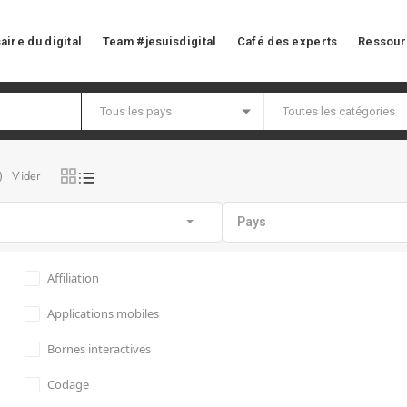
aire du digital
Team #jesuisdigital
Café des experts
Ressour
Vider
)
Pays
Affiliation
Applications mobiles
Bornes interactives
Codage