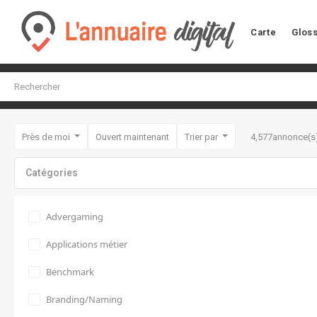
Carte
Gloss
Près de moi
Ouvert maintenant
Trier par
4,577
annonce(s
Catégories
Advergaming
Applications métier
Benchmark
Branding/Naming