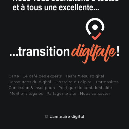
Carte
Le café des experts
Team #jesuisdigital
Ressources du digital
Glossaire du digital
Partenaires
Connexion & Inscription
Politique de confidentialité
Mentions légales
Partager le site
Nous contacter
©
L’annuaire digital