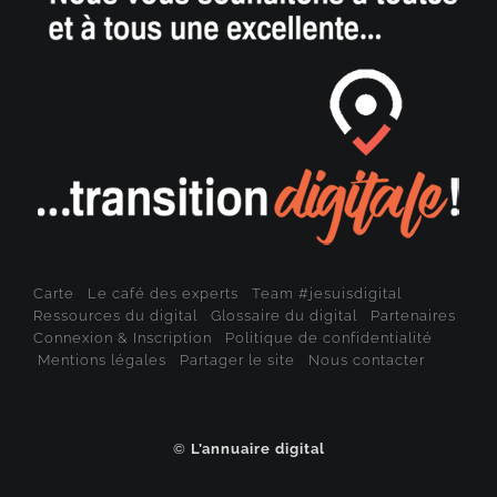
Carte
Le café des experts
Team #jesuisdigital
Ressources du digital
Glossaire du digital
Partenaires
Connexion & Inscription
Politique de confidentialité
Mentions légales
Partager le site
Nous contacter
©
L’annuaire digital