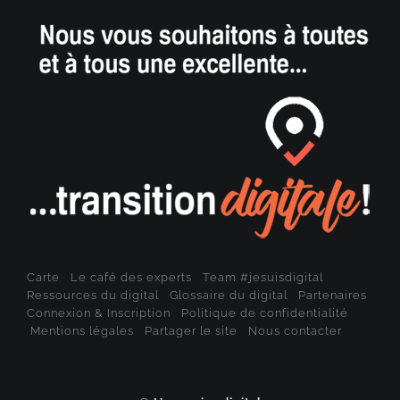
Carte
Le café des experts
Team #jesuisdigital
Ressources du digital
Glossaire du digital
Partenaires
Connexion & Inscription
Politique de confidentialité
Mentions légales
Partager le site
Nous contacter