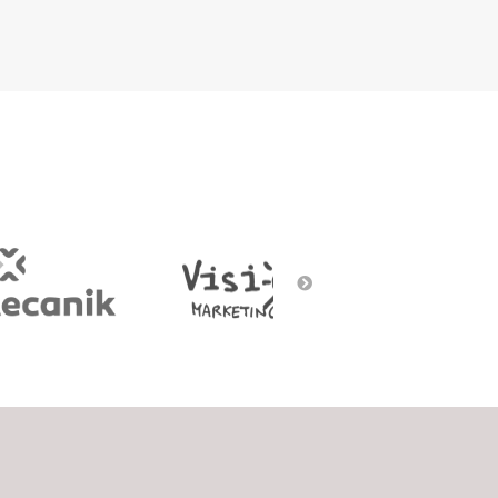
Social Gaming
Street art
Voice/Chatbots