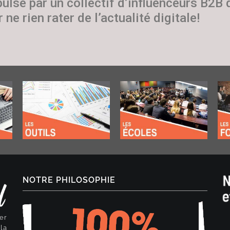
pulsé par un collectif d’influenceurs B2B
 ne rien rater de l’actualité digitale!
NOTRE PHILOSOPHIE
er
la