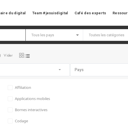
aire du digital
Team #jesuisdigital
Café des experts
Ressour
Vider
)
Pays
Affiliation
Applications mobiles
Bornes interactives
Codage