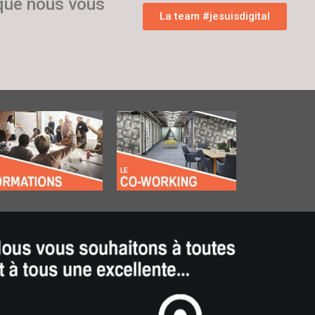
 que nous vous
La team #jesuisdigital