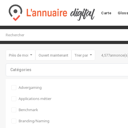
Carte
Gloss
Près de moi
Ouvert maintenant
Trier par
4,577
annonce(s
Catégories
Advergaming
Applications métier
Benchmark
Branding/Naming