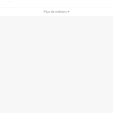
Copywriting
Plus de métiers
Cyber Security
Drônes
Ergonomie UX/UI
Gamification
Graphisme/Print
IA/IA générative
Infogérance
Motion design
Planning stratégique
Rédactionnel
RP/e-RP