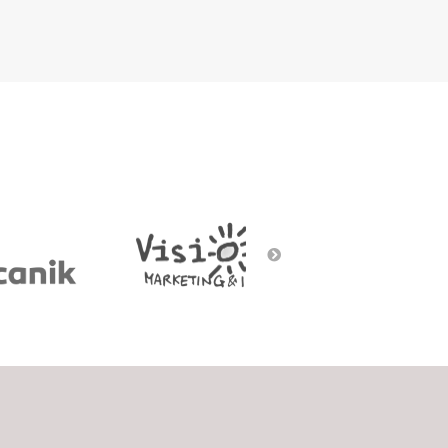
Social Gaming
Street art
Voice/Chatbots