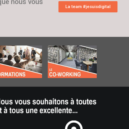
 que nous vous
La team #jesuisdigital