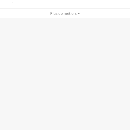
Copywriting
Plus de métiers
Cyber Security
Drônes
Ergonomie UX/UI
Gamification
Graphisme/Print
IA/IA générative
Infogérance
Motion design
Planning stratégique
Rédactionnel
RP/e-RP