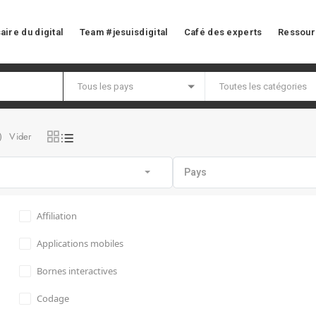
aire du digital
Team #jesuisdigital
Café des experts
Ressour
Vider
)
Pays
Affiliation
Applications mobiles
Bornes interactives
Codage