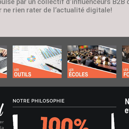
pulsé par un collectif d’influenceurs B2B
 ne rien rater de l’actualité digitale!
NOTRE PHILOSOPHIE
er
la