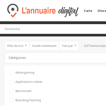
Carte
Gloss
Près de moi
Ouvert maintenant
Trier par
4,577
annonce(s
Catégories
Advergaming
Applications métier
Benchmark
Branding/Naming