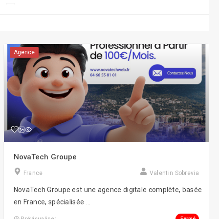
Créations sites
Design 3D
e-Commerce
Agence
Événementiel
Gaming
Growth Hacking
Inbound Marketing
Lead Generation
NovaTech Groupe
Netlinking
France
Valentin Sobrevia
Réalité augmentée
NovaTech Groupe est une agence digitale complète, basée
Retargeting
en France, spécialisée ...
SEO/SEA/SMM/SMO
Fermé
Prévisualiser