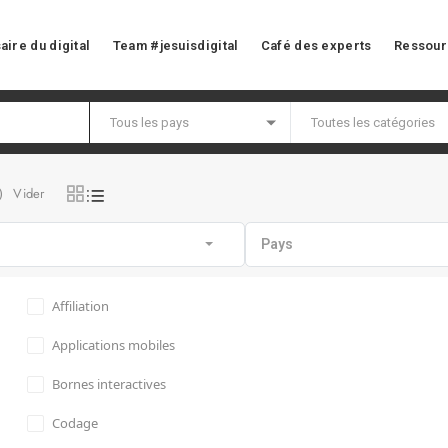
aire du digital
Team #jesuisdigital
Café des experts
Ressour
Vider
)
Pays
Affiliation
Applications mobiles
Bornes interactives
Codage