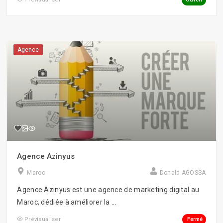
Social Apps
Storytelling
Agence
Visites virtuelles/360°
Webmastering
Agence Azinyus
Maroc
Donald AGOSSA
Agence Azinyus est une agence de marketing digital au
Maroc, dédiée à améliorer la ...
Fermé
Prévisualiser