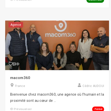
Social Ads
Social Media
Agence
Street Marketing
Webmarketing
macom360
France
Cédric AUDOUI
Bienvenue chez macom360, une agence où l’humain et la
proximité sont au cœur de ...
Fermé
Prévisualiser