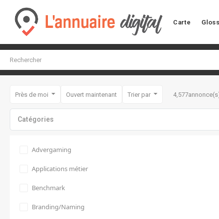
Carte
Gloss
Près de moi
Ouvert maintenant
Trier par
4,577
annonce(s
Catégories
Advergaming
Applications métier
Benchmark
Branding/Naming