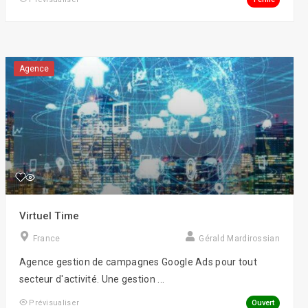
Social Gaming
Street art
Agence
Voice/Chatbots
Virtuel Time
France
Gérald Mardirossian
Agence gestion de campagnes Google Ads pour tout
secteur d'activité. Une gestion ...
Ouvert
Prévisualiser