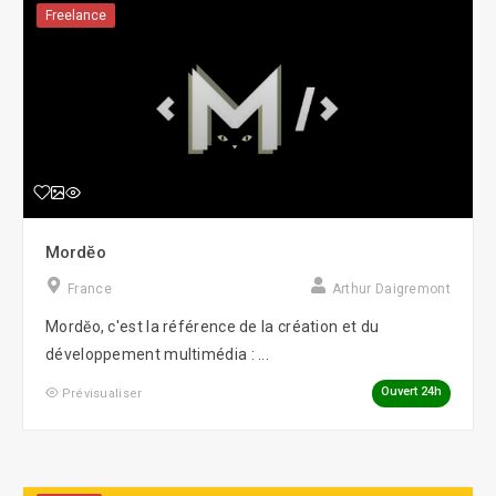
Freelance
Mordĕo
France
Arthur Daigremont
Mordĕo, c'est la référence de la création et du
développement multimédia : ...
Ouvert 24h
Prévisualiser