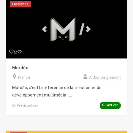
Freelance
Mordĕo
France
Arthur Daigremont
Mordĕo, c'est la référence de la création et du
développement multimédia : ...
Ouvert 24h
Prévisualiser